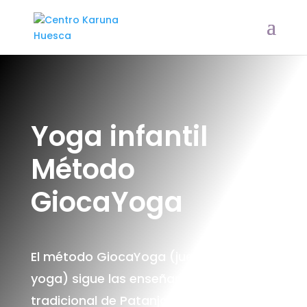
Yoga infantil
Método
GiocaYoga
El método GiocaYoga (juega con el
yoga) sigue las enseñanzas del yoga
tradicional de Patanjali y lo aplica a la